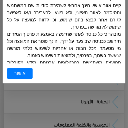
קיים אזור אישי. הינך אחראי לשמירת סודיות שם המשתמש
ديوان المدير العام
והסיסמה לאזור האישי, ולא רשאי להעבירה ו/או לאפשר
לגורם אחר לבצע בהם שימוש, וכן לדווח למועצה על כל
שימוש לא מורשה בפרטיך
.
الهندسة
מובהר כי כל כניסה לאתר שתיעשה באמצעות פרטיך המזהים
תיחשב ככניסה שבוצעה על ידך, והינך פוטר את המועצה וכל
מי מטעמה מכל חבות או אחריות לשימוש בלתי מורשה
שיעשה בשמך, בפרטיך, ולתוצאות השימוש כאמור
.
المحاسبة
המועצה משתמשת בטכנולוגיות אבטחת מידע מקובלות
באתר, ותעשה מאמץ סביר על מנת להבטיח כי האתר יהיה
אישור
נקי מווירוסים, סוסים טרויאניים ורוגלות
.
المشتريات
המועצה תפעיל ותיישם נהלים מקובלים בשוק לאבטחת
המידע האישי שלך הנמסר באתר מפני גישה, שימוש או גילוי
בלתי מורשים. עם זאת, ידוע לך, למרות האמור לעיל, שאין
الجباية - الأرنونا
בכך כדי להעניק ביטחון מוחלט ביחס למידע שתמסור באתר
.
באחריותך לנקוט אמצעי הגנה בסיסיים על מחשבך או מכשיר
הקצה שממנו אתה עושה שימוש באתר, כגון התקנת תוכנות
الحوسبة وانظمة المعلومات
אנטי וירוס
, firewall,
נעילה בסיסמה וכו', על מנת להגן על