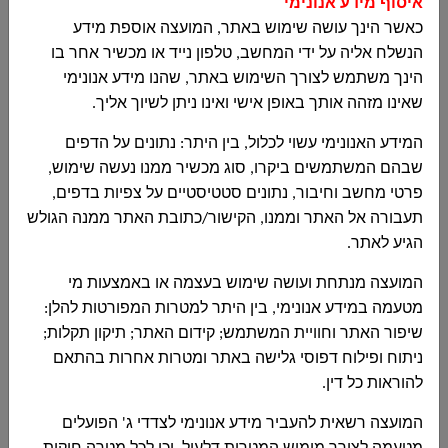
איסוף מידע אנונימי
تقرير مالي
اضغطوا هنا
כאשר הינך עושה שימוש באתר, המועצה אוספת מידע
2018-12-31
הנשלח אליה על ידי המחשב, טלפון נייד או מכשיר אחר בו
הינך משתמש לצורך השימוש באתר, שהנו מידע אנונימי
تقرير مالي الربع
اضغطوا هنا
שאינו מזהה אותך באופן אישי ואינו ניתן לשיוך אליך.
الاول 2019
המידע האנונימי עשוי לכלול, בין היתר: נתונים על הדפים
ميزانية المجلس
اضغطوا هنا
שבהם המשתמשים ביקרו, סוג מכשיר ממנו נעשה שימוש,
المحلي 2019
פרטי מחשב וחיבור, נתונים סטטיסטיים על צפיות בדפים,
תעבורה אל האתר וממנו, הקישור/כתובת האתר ממנה הגולש
تقرير مالي الربع
اضغطوا هنا
הגיע לאתר.
الثالث 2018
המועצה מנתחת ועושה שימוש בעצמה או באמצעות מי
מטעמה במידע אנונימי, בין היתר למטרות המפורטות להלן:
تقرير مالي الربع
اضغطوا هنا
שיפור האתר וחוויית המשתמש; קידום האתר; תיקון תקלות;
الرابع 2018
ניתוח ופילוח דפוסי גלישה באתר ומטרות אחרות בהתאם
להוראות כל דין.
تقرير مالي الربع
اضغطوا هنا
الاول 2018
המועצה רשאית להעביר מידע אנונימי לצדדי ג' הפועלים