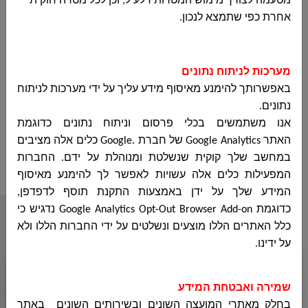
מטעמה לצורך מימוש המטרות דלעיל, וכן לכל מטרה חוקית
تقرير مالي
اضغطوا هنا
אחרת כפי שתמצא לנכון.
مفصل 2018
التقرير المالي
اضغطوا هنا
מערכות לניתוח נתונים
لسنة 2018
באפשרותך להימנע מאיסוף מידע עליך על ידי מערכות לניתוח
נתונים
.
تقرير وميزانية
اضغطوا هنا
אנו משתמשים בכלי פרסום וניתוח נתונים כדוגמת
لجنة التخطيط
האתר
Google Analytics
של חברת
Google.
כלים אלה מציבים
والبناء 2018
במחשב שלך קוקית שנשלטת ומנוהלת על ידם. החברות
המפעילות כלים אלה עשויות לאפשר לך להימנע מאיסוף
המידע שלך על ידן באמצעות התקנת תוסף לדפדפן,
כדוגמת
Google Analytics Opt-Out Browser Add-on
נדגיש כי
أقسام المجلس
כלל האתרים הללו מוצעים ונשלטים על ידי החברות הללו ולא
על ידינו
.
ديوان رئيس المجلس
שמירה ואבטחת המידע
בחלק מאתרי המועצה השונים ובשירותים השונים באתר