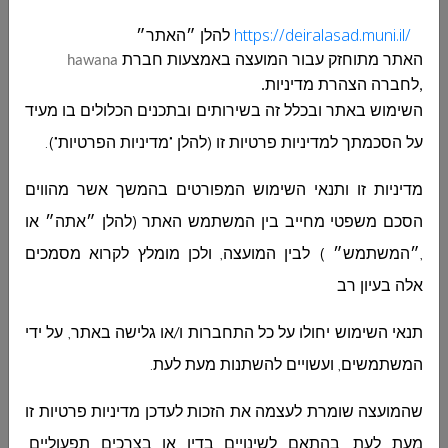
2023
https://deiralasad.muni.il/
להלן ״האתר״
האתר מתוחזק עבור
המועצה
באמצעות חברת
hawana
דוח כספי
اضغطوا هنا
اضغطوا هنا
,לחברה הצהרת מדיניות.
תקופתי חצי
שנתי חתום
השימוש באתר ובכלל זה בשירותים ובתכנים הכלולים בו מעיד
2024
על הסכמתך למדיניות פרטיות זו (להלן "מדיניות הפרטיות").
تقرير مالي للربع
اضغطوا هنا
اضغطوا هنا
מדיניות זו ותנאי השימוש המפורטים בהמשך אשר מהווים
الرابع لسنة 2023
הסכם משפטי מחייב בין המשתמש האתר (להלן ״אתה״ או
,״המשתמש״ ) לבין המועצה, ולכן מומלץ לקרוא מסמכים
עדכון תקציב
اضغطوا هنا
اضغطوا هنا
סופי 2023
אלה בעיון רב
עדכון תקציב
اضغطوا هنا
اضغطوا هنا
תנאי השימוש יחולו על כל התחברות ו/או גלישה באתר, על ידי
מס 1-2023
המשתמשים, ועשויים להשתנות מעת לעת.
דוח רבעוני 3
اضغطوا هنا
اضغطوا هنا
שהמועצה שומרת לעצמה את הזכות לעדכן מדיניות פרטיות זו
לשנת 2023
מעת לעת, בהתאם לשינויים בדין או בצרכים תפעוליים.