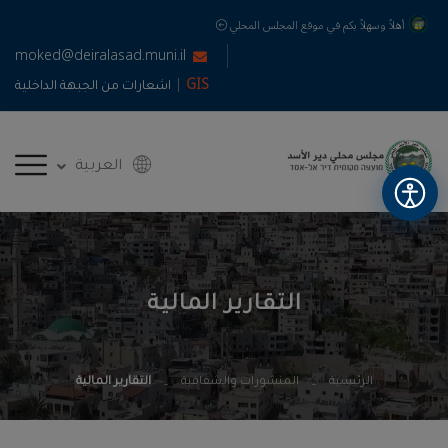
أهلاً وسهلاً بكم في موقع المجلس المحلي
moked@deiralasad.muni.il
|
GIS
اشعارات من الجبهة الداخلية
العربية
التقارير المالية
الرئيسية
المنشورات والشفافية
التقارير المالية