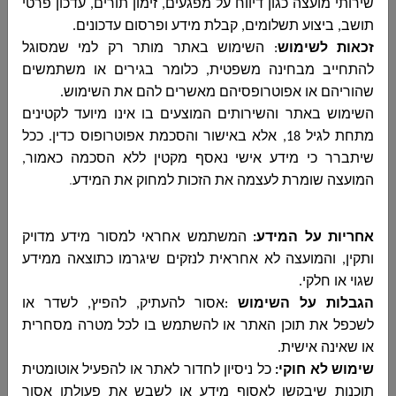
שירותי מועצה כגון דיווח על מפגעים, זימון תורים, עדכון פרטי
תושב, ביצוע תשלומים, קבלת מידע ופרסום עדכונים
.
التقرير المالي
اضغطوا هنا
اضغطوا هنا
זכאות לשימוש
:
השימוש באתר מותר רק למי שמסוגל
لسنة 2022 تقرير
للمواطن
להתחייב מבחינה משפטית, כלומר בגירים או משתמשים
שהוריהם או אפוטרופסיהם מאשרים להם את השימוש
.
تقرير مؤشر الأداء
اضغطوا هنا
השימוש באתר והשירותים המוצעים בו אינו מיועד לקטינים
لعام 2021 -
מתחת לגיל 18, אלא באישור והסכמת אפוטרופוס כדין. ככל
מעמד מוניציפלי
שיתברר כי מידע אישי נאסף מקטין ללא הסכמה כאמור,
- דירוג סוציו
המועצה שומרת לעצמה את הזכות למחוק את המידע
.
אקונומי3
אחריות על המידע:
המשתמש אחראי למסור מידע מדויק
تقرير مالي للربع
اضغطوا هنا
ותקין, והמועצה לא אחראית לנזקים שיגרמו כתוצאה ממידע
الثالث لسنة
שגוי או חלקי
.
2022
הגבלות על השימוש
:
אסור להעתיק, להפיץ, לשדר או
לשכפל את תוכן האתר או להשתמש בו לכל מטרה מסחרית
تقرير مالي الربع
اضغطوا هنا
או שאינה אישית
.
الثاني لسنة
2022
שימוש לא חוקי
:
כל ניסיון לחדור לאתר או להפעיל אוטומטית
תוכנות שיבקשו לאסוף מידע או לשבש את פעולתו אסור