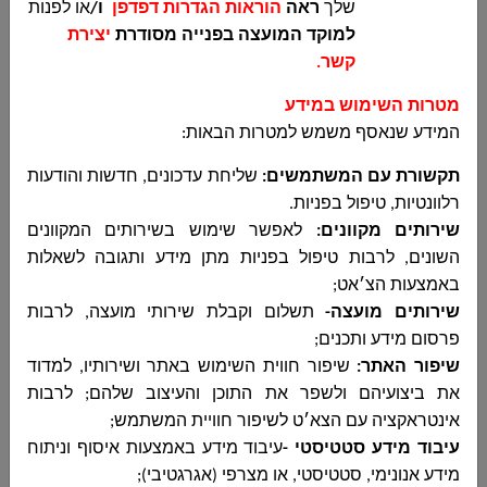
تقرير مالي نصف
اضغطوا هنا
שלך
ראה
הוראות הגדרות דפדפן
ו/
או לפנות
سنوي لسنة
למוקד המועצה בפנייה מסודרת
יצירת
2021
קשר
.
تقرير مالي
اضغطوا هنا
מטרות השימוש במידע
مفصل لسنة
המידע שנאסף משמש למטרות הבאות
:
2020
תקשורת עם המשתמשים
:
שליחת עדכונים, חדשות והודעות
רלוונטיות, טיפול בפניות
.
تقرير مالي
اضغطوا هنا
مفصل لسنة
שירותים מקוונים:
לאפשר שימוש בשירותים המקוונים
2020 - تقرير
השונים, לרבות טיפול בפניות מתן מידע ותגובה לשאלות
للمواطن
באמצעות הצ׳אט;
שירותים מועצה-
תשלום וקבלת שירותי מועצה, לרבות
تقرير مالي
اضغطوا هنا
פרסום מידע ותכנים
;
مفصل لسنة
שיפור האתר:
שיפור חווית השימוש באתר ושירותיו, למדוד
2019
את ביצועיהם ולשפר את התוכן והעיצוב שלהם; לרבות
אינטראקציה עם הצא׳ט לשיפור חוויית המשתמש;
ميزانية 2021
اضغطوا هنا
עיבוד מידע סטטיסטי -
עיבוד מידע באמצעות איסוף וניתוח
موافق عليها من
מידע אנונימי, סטטיסטי, או מצרפי (אגרגטיבי);