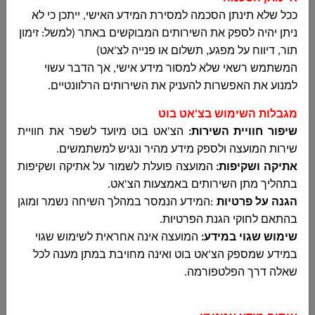
ככל שלא תינתן הסכמה למסירת המידע האישי, ייתכן כי לא
تقرير مالي الربع
اضغطوا هنا
ניתן יהיה לספק את השירותים המבוקשים באתר (למשל: זימון
الثاني 2-2020
תור, דיווח על מפגע, תשלום או פנייה לצ’אט)
המשתמש רשאי שלא למסור מידע אישי, אך הדבר עשוי
تقرير مالي الربع
اضغطوا هنا
למנוע את האפשרות להעניק את השירותים הרלוונטיים
.
الاول 1-2020
מגבלות השימוש בצ'אט בוט
تقرير مالي الربع
اضغطوا هنا
שיפור חוויית השירות:
הצ'אט בוט מיועד לשפר את חוויית
الرابع 2019
שירות המועצה ולספק מידע מהיר ונגיש למשתמשים
.
אתיקה ושקיפות:
המועצה פועלת לשמור על אתיקה ושקיפות
تقرير مالي الربع
اضغطوا هنا
בתהליך מתן השירותים באמצעות הצ'אט
.
الثالث 2019
הגנה על פרטיות
:
המידע הנמסר במהלך השיחה נשמר ומוגן
בהתאם לחוקי הגנת הפרטיות
.
تقرير مالي الربع
اضغطوا هنا
שימוש שגוי במידע:
המועצה אינה אחראית לשימוש שגוי
الثاني 2019
במידע שמספק הצ'אט בוט ואינה מחויבת במתן מענה לכל
שאלה דרך הפלטפורמה
.
تقرير مالي الربع
اضغطوا هنا
الثاني 2019