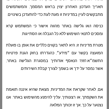
דוח רבעוני 4
اضغطوا هنا
اضغطوا هنا
תאריך העדכון האחרון יצוין בראש המסמך, והמשתמשים
לשנת 2022
מתבקשים לעיין במדיניות זו מעת לעת כדי להתעדכן בשינויים.
דוח רבעוני 2
اضغطوا هنا
اضغطوا هنا
כניסה ו/או גלישה באתר מהווה אישור כי המשתמש קרא
לשנת 2023
ומסכים לתנאי השימוש ללא כל הגבלה או הסתייגות.
דוח רבעוני 1
اضغطوا هنا
اضغطوا هنا
מטרת מדיניות זו, היא לתאר בקווים כלליים את אופן בו פועלת
לשנת 2023
המועצה בקשר עם ״מידע״, כהגדרתו בחוק הגנת פרטיות
דוח חשב חודשי
اضغطوا هنا
اضغطوا هنا
התשמ״א-1981 הנאסף אודותיך במסגרת הגלישה באתר,
מקורות
אשר נמסר על ידך או בשמך לצורך קבלת השירותים
.
ושימושים
שוטפים 1-
2024
אם, לאחר שקראת את המדיניות, מצאת שהיא איננה תואמת
ריכוז תברים
اضغطوا هنا
اضغطوا هنا
את השקפתך, או רצונותיך, עליך להימנע מהשימוש באתר. אנו
רבעון 3 -2023
נצטער על כך, אך זו זכותך המלאה.