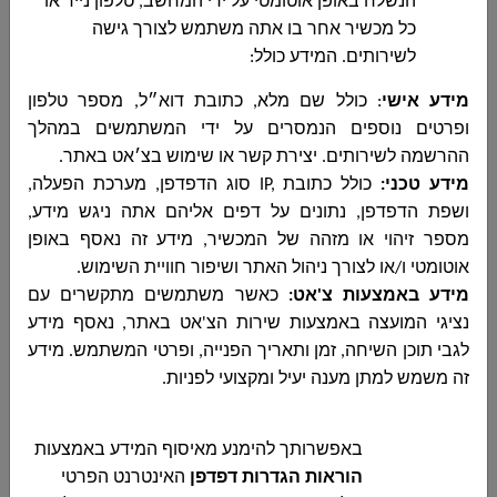
הנשלח באופן אוטומטי על ידי המחשב, טלפון נייד או
للميزانية الغير
כל מכשיר אחר בו אתה משתמש לצורך גישה
عادية - תברים -
לשירותים. המידע כולל:
لعام 2022
מידע אישי
: כולל שם מלא, כתובת דוא״ל, מספר טלפון
تقرير مراقب
اضغطوا هنا
اضغطوا هنا
ופרטים נוספים
הנמסרים על ידי המשתמשים במהלך
المجلس المحلي
ההרשמה לשירותים. יצירת קשר או שימוש בצ׳אט באתר.
لسنة 2022 -
מידע טכני
:
כולל כתובת
IP,
סוג הדפדפן, מערכת הפעלה,
נתוני תקציב
ושפת הדפדפן, נתונים על דפים אליהם אתה ניגש מידע,
מספר זיהוי או מזהה של המכשיר, מידע זה נאסף באופן
تقرير مراقب
اضغطوا هنا
اضغطوا هنا
אוטומטי ו/או לצורך ניהול האתר ושיפור חוויית השימוש
.
المجلس المحلي
מידע באמצעות צ'אט:
כאשר משתמשים מתקשרים עם
لسنة 2022 -
נציגי המועצה באמצעות שירות הצ'אט באתר, נאסף מידע
גבייה
לגבי תוכן השיחה, זמן ותאריך הפנייה, ופרטי המשתמש. מידע
זה משמש למתן מענה יעיל ומקצועי לפניות
.
التقرير المالي
اضغطوا هنا
السنوي لسنة
2021
באפשרותך להימנע מאיסוף המידע באמצעות
הוראות הגדרות דפדפן
האינטרנט הפרטי