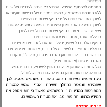
06 ודוח מדדי
הפרטיות
.
ביצוע לשנת
הסכמה לשיתוף המידע
:
המידע לא יועבר לצדדים שלישיים
2019
ללא הסכמת המשתמש, למעט במקרים של דרישות חוקיות או
לצורך מתן השירותים על ידי ספקי שירותים חיצוניים
.
تقرير مالي الربع
اضغطوا هنا
לצורך תפעול האתר ומתן השירותים, המועצה
עשויה
לעשות
الاول 1-2021
שימוש בשירותי ענן ובספקי שירותים טכנולוגיים לצורך
הפעלת האתר, אחסון מידע ומתן השירותים
.
ميزانية المجلس
اضغطوا هنا
ספקים אלה, ככל שיהיו, יפעלו בהתאם להסכמים מחייבים
المحلي لسنة
הכוללים התחייבות לשמירה על סודיות, אבטחת מידע ועמידה
2021
בדרישות הדין, לרבות חוק הגנת הפרטיות, תיקון 13, ותקנות
הגנת הפרטיות (אבטחת מידע)
.
تقرير مالي الربع
اضغطوا هنا
ככל שהמידע יאוחסן או יעובד מחוץ לישראל, הדבר יתבצע
الرابع 4-2020
בהתאם להוראות החוק בנוגע להעברת מידע לחו״ל
.
בעת שימוש בשירותי הצ'אט באתר, המשתמש מסכים לכך
تقرير مالي الربع
اضغطوا هنا
שהמידע הנמסר במהלך השיחה ייאסף וישמש למטרות
الثالث 3-2020
המפורטות במדיניות זו. המשתמש מאשר כי הוא מספק את
המידע מרצונו החופשי ומבין את מטרות השימוש בו
.
ميزانية المجلس
اضغطوا هنا
المحلي 2020
אי מתן הסכמה