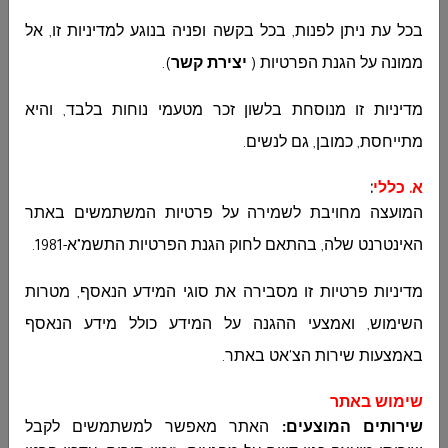
דוח בעלי השכר
اضغطوا هنا
اضغطوا هنا
בכל עת ניתן לפנות, בכל בקשה ופניה בנוגע למדיניות זו, אל
הגבוה לתקופת
ממונה על הגנת הפרטיות (
יצירת קשר
)
.
רבעון 2 2023
מדיניות זו מנוסחת בלשון זכר מטעמי נוחות בלבד, והיא
דוח חשב חודשי
اضغطوا هنا
اضغطوا هنا
לשנת 2023
מתייחסת, כמובן, גם לנשים
.
א. כללי
:
תמצית נתוני
اضغطوا هنا
اضغطوا هنا
התקציב הרגיל
המועצה מחויבת לשמירה על פרטיות המשתמשים באתר
באלפי שקל
האינטרנט שלה, בהתאם לחוק הגנת הפרטיות התשמ"א-1981
.
רבעון 1 2023
מדיניות פרטיות זו מסבירה את סוגי המידע הנאסף, מטרות
תקציב 2022
اضغطوا هنا
اضغطوا هنا
השימוש, ואמצעי ההגנה על המידע כולל מידע הנאסף
מאושר משרד
פנים
באמצעות שירות הצ'אט באתר
.
שימוש באתר
דוח כספי
اضغطوا هنا
اضغطوا هنا
שירותים המוצעים:
האתר מאפשר למשתמשים לקבל
מבוקר 2021