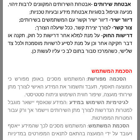
الداخلية
אבטחת שירותים -
אבטחת השירותים המקוונים לרבות זיהוי,
מניעה וטיפול בסוגיות אבטחת מידע ובעיות טכניות;
דוחות כספיים
اضغطوا هنا
דיוור ישיר-
דיוור ישיר וקשר עם המשתמשים בשירותים
;
ביניים לשנת
צור קשר-
לצורך יצירת קשר, ככל שיעלה הצורך;
2020 – רבעון 2
דרישות החוק-
על מנת למלא אחר דרישות כל חוק, תקנה או
– 2020
דבר חקיקה אחר וכן על מנת לסייע לרשויות מוסמכת ולכל צד
שלישי, כשהמרכז סבור בתום לב כי עליו לעשות כן.
דוח מדד ביצוע
اضغطوا هنا
לשנת 2019
הסכמת המשתמש
דוח מדדי ביצוע
اضغطوا هنا
הסכמה מפורשת
: המשתמש מסכים באופן מפורש כי
לשנת 2019
המוצעה תאסוף, תעבד ותשמור את המידע האישי לצורך מתן
דרוג סוציו
שירותי מועצה, שיפור חווית השימוש וניתוח סטטיסטי
.
אקונומי
לגיטימיות השימוש במידע
:
המידע שנאסף יישאר מוגבל
למטרות הנדרשות לצורך מתן השירותים ויישמר אך ורק עבור
דוח כספי חצי
اضغطوا هنا
המטרות המפורטות
.
שנתי סקור
הסכמת המשתמש
: המשתמש מסכים לכך שהמידע ייאסף
ליום-2020 -03-
ויעובד על ידי המועצה בהתאם לתנאים המפורטים במדיניות