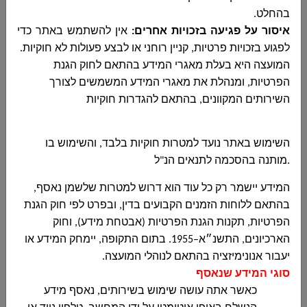
ملخص بيانات
اضغطوا هنا
בהחלט
.
الميزانية العادية-
איסור על פגיעה בזכויות אחרים
:
אין להשתמש באתר כדי
الربع الثاني لسنة
לפגוע בזכויות פרטיות, קניין רוחני או לבצע פעולות לא חוקיות
.
2022
המועצה היא בעלת מאגרי המידע בהתאם לחוק הגנת
הפרטיות, ומנהלת את מאגרי המידע המשמשים לצורך
تقرير موازنة
اضغطوا هنا
השירותים המקוונים, בהתאם להגדרות חוקיות
الثالث 3-2022
השימוש באתר נועד למטרות חוקיות בלבד, והשימוש בו
تركيز الربع الثالث
اضغطوا هنا
.
מותנה בהסכמה לתנאים הנ"ל
للمقبوضات
والمدفوعات
המידע יישמר רק כל עוד הוא דרוש למטרות שלשמן נאסף,
للميزانية الغير
בהתאם ללוחות הזמנים הקבועים בדין, ובפרט לפי חוק הגנת
عادية - תברים -
הפרטיות, תקנות הגנת הפרטיות (אבטחת מידע), וחוק
لعام 2022
הארכיונים, התשנ״א–1955. בתום התקופה, יימחק המידע או
יעבור אנונימיזציה בהתאם לנוהלי המועצה.
تركيز الربع الثاني
اضغطوا هنا
סוגי המידע שנאסף
للمقبوضات
כאשר אתה עושה שימוש בשירותים, נאסף מידע
والمدفوعات