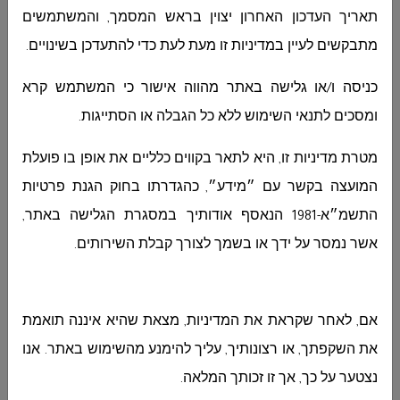
תאריך העדכון האחרון יצוין בראש המסמך, והמשתמשים
מתבקשים לעיין במדיניות זו מעת לעת כדי להתעדכן בשינויים.
כניסה ו/או גלישה באתר מהווה אישור כי המשתמש קרא
أوافق على
سياسة الخصوصية
.
ומסכים לתנאי השימוש ללא כל הגבלה או הסתייגות.
בהתאם לחוק הגנת הפרטיות, התשמא-1981, ידוע לי שהמידע
שאמסור למועצה מקומית דיר אל אסד נמסר מרצוני, אלא אם צוין
אחרת במפורש, ומשמש לצורך מתן השירות, טיפול בפנייה, ניהול
מטרת מדיניות זו, היא לתאר בקווים כלליים את אופן בו פועלת
השירותים המוניציפליים ובהתאם להוראות הדין המידע יישמר
המועצה בקשר עם ״מידע״, כהגדרתו בחוק הגנת פרטיות
במאגרי המידע של המועצה בעלת השליטה במאגר, ויכול שיועבר
לגורמים המוסמכים לכך על פי דין ולספקי שירות הפועלים מטעמה,
התשמ״א-1981 הנאסף אודותיך במסגרת הגלישה באתר,
וזאת רק לצורך מימוש המטרות האמורות ידוע לי כי עומדות לי
אשר נמסר על ידך או בשמך לצורך קבלת השירותים
.
זכויות עיון, תיקון ומחיקה של מידע אישי אודותיי על פי הקבוע
בסעיפים 13-14 לחוק הגנת פרטיות, לעניין זה ניתן לפנות למייל:
cto@deiralasad.muni.il - לבקשות נוספות ולמידע נוסף ניתן לעיין
במדיניות הפרטיות המלאה באתר המועצה.
אם, לאחר שקראת את המדיניות, מצאת שהיא איננה תואמת
את השקפתך, או רצונותיך, עליך להימנע מהשימוש באתר. אנו
ارسال
איפוס
נצטער על כך, אך זו זכותך המלאה.