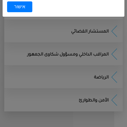
אישור
כל מכשיר אחר בו אתה משתמש לצורך גישה
القوى العاملة والاجور
לשירותים. המידע כולל:
מידע אישי
: כולל שם מלא, כתובת דוא״ל, מספר טלפון
ופרטים נוספים
הנמסרים על ידי המשתמשים במהלך
المستشار القضائي
ההרשמה לשירותים. יצירת קשר או שימוש בצ׳אט באתר.
מידע טכני
:
כולל כתובת
IP,
סוג הדפדפן, מערכת הפעלה,
ושפת הדפדפן, נתונים על דפים אליהם אתה ניגש מידע,
المراقب الداخلي ومسؤول شكاوى الجمهور
מספר זיהוי או מזהה של המכשיר, מידע זה נאסף באופן
אוטומטי ו/או לצורך ניהול האתר ושיפור חוויית השימוש
.
מידע באמצעות צ'אט:
כאשר משתמשים מתקשרים עם
الرياضة
נציגי המועצה באמצעות שירות הצ'אט באתר, נאסף מידע
לגבי תוכן השיחה, זמן ותאריך הפנייה, ופרטי המשתמש. מידע
זה משמש למתן מענה יעיל ומקצועי לפניות
.
الأمن والطوارئ
באפשרותך להימנע מאיסוף המידע באמצעות
הוראות הגדרות דפדפן
האינטרנט הפרטי
שלך
ראה
הוראות הגדרות דפדפן
ו/
או לפנות