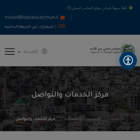
أهلاً وسهلاً بكم في موقع المجلس المحلي
moked@deiralasad.muni.il
|
GIS
اشعارات من الجبهة الداخلية
العربية
مركز الخدمات والتواصل
الرئيسية
المنشورات والشفافية
مركز الخدمات والتواصل