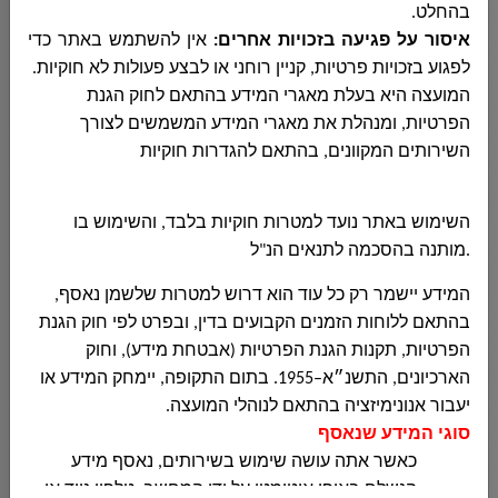
בהחלט
.
איסור על פגיעה בזכויות אחרים
:
אין להשתמש באתר כדי
לפגוע בזכויות פרטיות, קניין רוחני או לבצע פעולות לא חוקיות
.
مكافحة العنف المخدرات والكحول
המועצה היא בעלת מאגרי המידע בהתאם לחוק הגנת
הפרטיות, ומנהלת את מאגרי המידע המשמשים לצורך
השירותים המקוונים, בהתאם להגדרות חוקיות
قسم الشبيبة
השימוש באתר נועד למטרות חוקיות בלבד, והשימוש בו
.
מותנה בהסכמה לתנאים הנ"ל
وحدة النهوض بمكانة المرأة
המידע יישמר רק כל עוד הוא דרוש למטרות שלשמן נאסף,
בהתאם ללוחות הזמנים הקבועים בדין, ובפרט לפי חוק הגנת
הפרטיות, תקנות הגנת הפרטיות (אבטחת מידע), וחוק
المكتبة العامة
הארכיונים, התשנ״א–1955. בתום התקופה, יימחק המידע או
יעבור אנונימיזציה בהתאם לנוהלי המועצה.
סוגי המידע שנאסף
الخدمات البيطرية
כאשר אתה עושה שימוש בשירותים, נאסף מידע
הנשלח באופן אוטומטי על ידי המחשב, טלפון נייד או