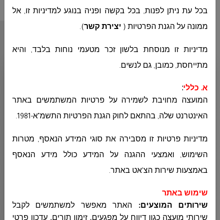
בכל עת ניתן לפנות, בכל בקשה ופניה בנוגע למדיניות זו, אל
ממונה על הגנת הפרטיות (
יצירת קשר
)
.
أقسام المجلس
מדיניות זו מנוסחת בלשון זכר מטעמי נוחות בלבד, והיא
מתייחסת, כמובן, גם לנשים
.
ديوان رئيس المجلس
א. כללי
:
המועצה מחויבת לשמירה על פרטיות המשתמשים באתר
האינטרנט שלה, בהתאם לחוק הגנת הפרטיות התשמ"א-1981
.
ديوان المدير العام
מדיניות פרטיות זו מסבירה את סוגי המידע הנאסף, מטרות
השימוש, ואמצעי ההגנה על המידע כולל מידע הנאסף
الهندسة
באמצעות שירות הצ'אט באתר
.
שימוש באתר
المحاسبة
שירותים המוצעים:
האתר מאפשר למשתמשים לקבל
שירותי מועצה כגון דיווח על מפגעים, זימון תורים, עדכון פרטי