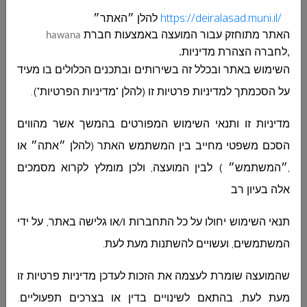
https://deiralasad.muni.il/
להלן ״האתר״
البريد الالكتروني
*
האתר מתוחזק עבור
המועצה
באמצעות חברת
hawana
,לחברה הצהרת מדיניות.
השימוש באתר ובכלל זה בשירותים ובתכנים הכלולים בו מעיד
عنوان الرسالة
*
על הסכמתך למדיניות פרטיות זו (להלן "מדיניות הפרטיות").
מדיניות זו ותנאי השימוש המפורטים בהמשך אשר מהווים
اختيار القسم
*
הסכם משפטי מחייב בין המשתמש האתר (להלן ״אתה״ או
,״המשתמש״ ) לבין המועצה, ולכן מומלץ לקרוא מסמכים
אלה בעיון רב
الرسالة
תנאי השימוש יחולו על כל התחברות ו/או גלישה באתר, על ידי
המשתמשים, ועשויים להשתנות מעת לעת.
שהמועצה שומרת לעצמה את הזכות לעדכן מדיניות פרטיות זו
מעת לעת, בהתאם לשינויים בדין או בצרכים תפעוליים.