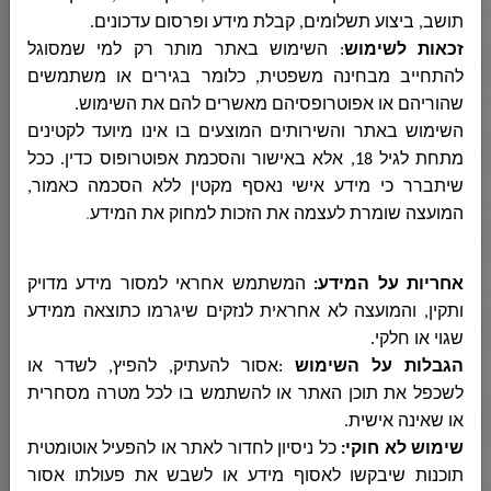
תושב, ביצוע תשלומים, קבלת מידע ופרסום עדכונים
.
المشتريات
זכאות לשימוש
:
השימוש באתר מותר רק למי שמסוגל
להתחייב מבחינה משפטית, כלומר בגירים או משתמשים
שהוריהם או אפוטרופסיהם מאשרים להם את השימוש
.
الجباية - الأرنونا
השימוש באתר והשירותים המוצעים בו אינו מיועד לקטינים
מתחת לגיל 18, אלא באישור והסכמת אפוטרופוס כדין. ככל
שיתברר כי מידע אישי נאסף מקטין ללא הסכמה כאמור,
המועצה שומרת לעצמה את הזכות למחוק את המידע
.
الحوسبة وانظمة المعلومات
אחריות על המידע:
המשתמש אחראי למסור מידע מדויק
التربية والتعليم
ותקין, והמועצה לא אחראית לנזקים שיגרמו כתוצאה ממידע
שגוי או חלקי
.
הגבלות על השימוש
:
אסור להעתיק, להפיץ, לשדר או
לשכפל את תוכן האתר או להשתמש בו לכל מטרה מסחרית
مركز الخدمات النفسية
או שאינה אישית
.
שימוש לא חוקי
:
כל ניסיון לחדור לאתר או להפעיל אוטומטית
תוכנות שיבקשו לאסוף מידע או לשבש את פעולתו אסור
قسم الصحة والبيئة وترخيص المصالح